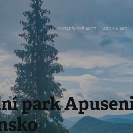
POTÁPĚČSKÉ AKCE
ARCHIV AKCÍ
í park Apuseni,
nsko