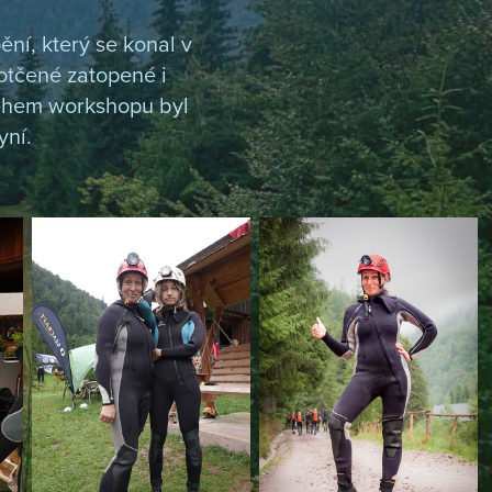
ní, který se konal v
otčené zatopené i
Během workshopu byl
yní.