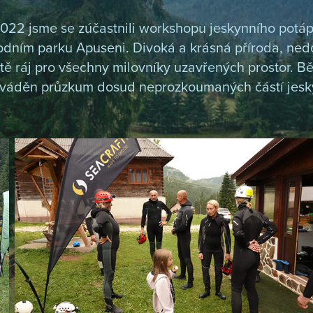
022 jsme se zúčastnili workshopu jeskynního potápě
ním parku Apuseni. Divoká a krásná příroda, ned
stě ráj pro všechny milovníky uzavřených prostor. 
váděn průzkum dosud neprozkoumaných částí jesk